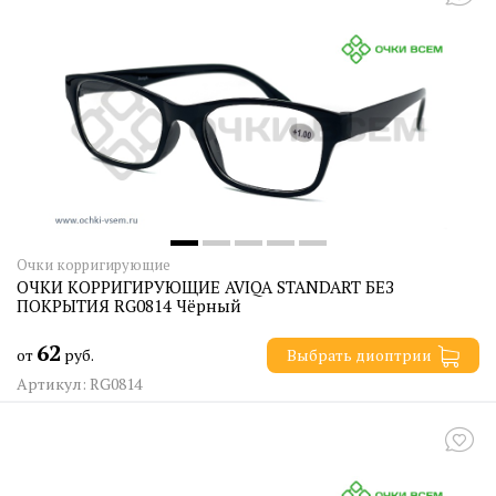
Очки корригирующие
ОЧКИ КОРРИГИРУЮЩИЕ AVIQA STANDART БЕЗ
ПОКРЫТИЯ RG0814 Чёрный
62
от
руб.
Выбрать диоптрии
Артикул: RG0814