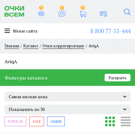
0
0
0
8 800 77-55-444
Меню сайта
Главная
Каталог
Очки корригирующие
AviqA
AviqA
Фильтры каталога
Раскрыть
Самая низкая цена
Показывать по 30
POPULAR
SALE
АКЦИЯ