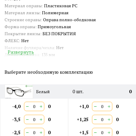
Материал оправы:
Пластиковая PC
Материал линзы:
Полимерная
Строение оправы:
Оправа полно-ободковая
Форма оправы:
Прямоугольная
Покрытие линзы:
БЕЗ ПОКРЫТИЯ
ФЛЕКС:
Нет
Наличие футляра/чехла:
Нет
Развернуть
Длина заушника:
135 мм
Ширина окуляра:
54 мм
Ширина оправы:
140 мм
Выберите необходимую комплектацию
Ширина переносицы:
17 мм
Страна происхождения:
Китай
Артикул:
RG1320
0
шт.
0
Белый
СЕРТИФИКАТ:
РОСС RU Д-CN.PA01.B.65461/21
Двойная перекладина:
Нет
−
+
−
+
-4,0
0
+1,0
0
−
+
−
+
-3,5
0
+1,25
0
−
+
−
+
-2,5
0
+1,5
0