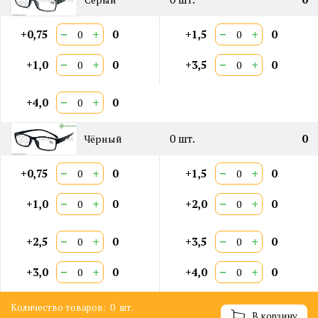
−
+
−
+
+0,75
0
+1,5
0
−
+
−
+
+1,0
0
+3,5
0
−
+
+4,0
0
0
шт.
0
Чёрный
−
+
−
+
+0,75
0
+1,5
0
−
+
−
+
+1,0
0
+2,0
0
−
+
−
+
+2,5
0
+3,5
0
−
+
−
+
+3,0
0
+4,0
0
Количество товаров:
0
шт.
В корзину