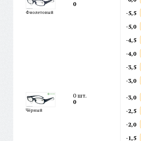
0
-5,5
Фиолетовый
-5,0
-4,5
-4,0
-3,5
-3,0
0
шт.
-3,0
0
-2,5
Чёрный
-2,0
-1,5