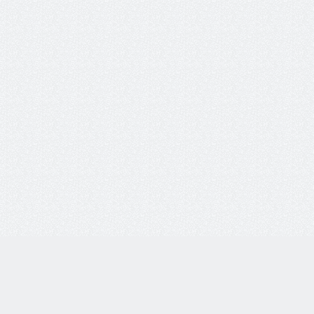
i-vsem.ru
Каталог товаров
Очки корригирующие