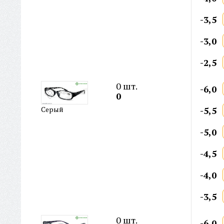
-3,5
-3,0
-2,5
0
шт.
-6,0
0
-5,5
Серый
-5,0
-4,5
-4,0
-3,5
0
шт.
-6,0