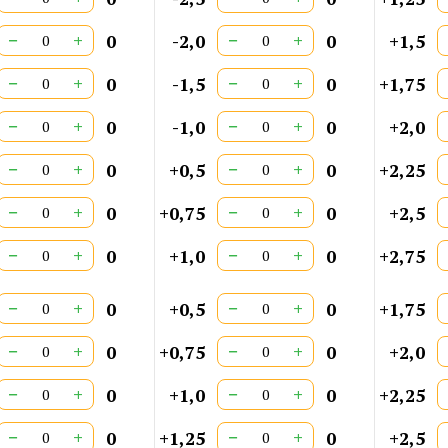
−
+
−
+
0
-2,0
0
+1,5
−
+
−
+
0
-1,5
0
+1,75
−
+
−
+
0
-1,0
0
+2,0
−
+
−
+
0
+0,5
0
+2,25
−
+
−
+
0
+0,75
0
+2,5
−
+
−
+
0
+1,0
0
+2,75
−
+
−
+
0
+0,5
0
+1,75
−
+
−
+
0
+0,75
0
+2,0
−
+
−
+
0
+1,0
0
+2,25
−
+
−
+
0
+1,25
0
+2,5