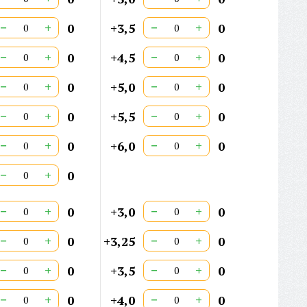
−
+
−
+
0
+3,5
0
−
+
−
+
0
+4,5
0
−
+
−
+
0
+5,0
0
−
+
−
+
0
+5,5
0
−
+
−
+
0
+6,0
0
−
+
0
−
+
−
+
0
+3,0
0
−
+
−
+
0
+3,25
0
−
+
−
+
0
+3,5
0
−
+
−
+
0
+4,0
0