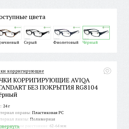
оступные цвета
ричневый
Серый
Фиолетовый
Чёрный
чки корригирующие
ЧКИ КОРРИГИРУЮЩИЕ AVIQA
TANDART БЕЗ ПОКРЫТИЯ RG8104
ёрный
с:
24 г
териал оправы:
Пластиковая PC
териал линзы:
Полимерная
жцентровое расстояние:
звернуть
62-64 мм