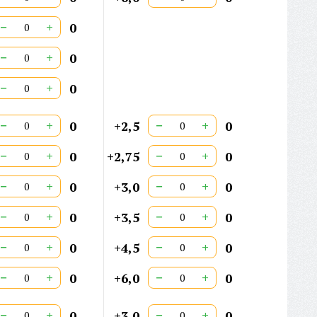
−
+
0
−
+
0
−
+
0
−
+
−
+
0
+2,5
0
−
+
−
+
0
+2,75
0
−
+
−
+
0
+3,0
0
−
+
−
+
0
+3,5
0
−
+
−
+
0
+4,5
0
−
+
−
+
0
+6,0
0
−
+
−
+
0
+3,0
0