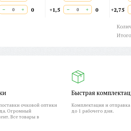
−
+
−
+
0
+1,5
0
+2,75
Колич
Итог
ки
Быстрая комплекта
оставки очковой оптики
Комплектация и отправка 
ода. Огромный
до 1 рабочего дня.
ент. Все товары в