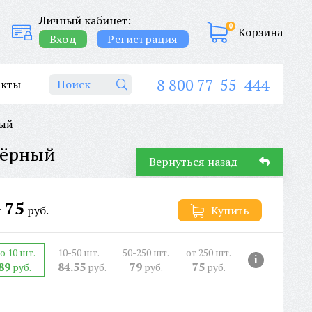
Личный кабинет:
0
Корзина
Вход
Регистрация
8 800 77-55-444
акты
ный
Чёрный
Вернуться назад
75
т
руб.
Купить
о 10 шт.
10-50 шт.
50-250 шт.
от 250 шт.
i
89
84.55
79
75
руб.
руб.
руб.
руб.