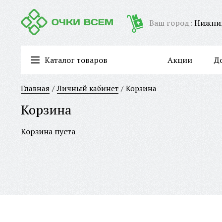
Ваш город:
Нижни
Каталог товаров
Акции
Д
Очки для работы за компьютером/имиджевые очки
Главная
Личный кабинет
Корзина
Корзина
Корзина пуста