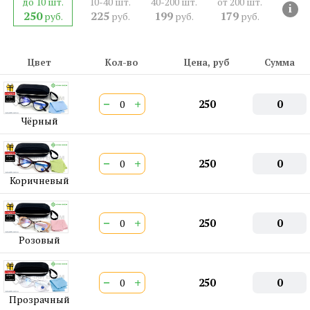
до 10 шт.
10-40 шт.
40-200 шт.
от 200 шт.
СЕРТИФИКАТ:
РОСС CN.АМ05.Н15839
i
250
225
199
179
руб.
руб.
руб.
руб.
Двойная перекладина:
Нет
ШтрихКод EAN-13:
4650317713085
Цвет
Кол-во
Цена, руб
Сумма
−
+
250
0
Чёрный
−
+
250
0
Коричневый
−
+
250
0
Розовый
−
+
250
0
Прозрачный