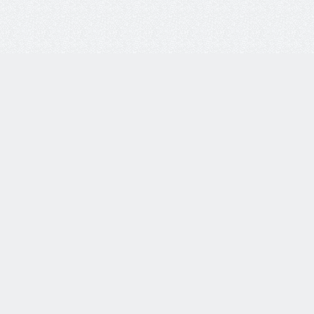
8 800 77-55-444
Бесплатная линия по всей России. Звонки принимаются
с 9:00 до 18:00 по МСК.
Telegram
WhatsApp
8-937-982-33-33
по тел.
Каталог товаров
Очки корригирующие
Очки глаукомные
Очки солнцезащитные
Торговое оборудование