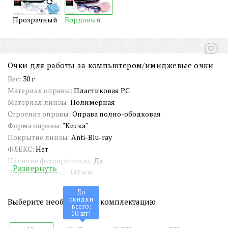
Прозрачный
Бордовый
Очки для работы за компьютером/имиджевые очки
Вес:
30 г
Материал оправы:
Пластиковая PC
Материал линзы:
Полимерная
Строение оправы:
Оправа полно-ободковая
Форма оправы:
"Киска"
Покрытие линзы:
Anti-Blu-ray
ФЛЕКС:
Нет
Наличие футляра/чехла:
Да
Развернуть
Длина заушника:
143 мм
Ширина окуляра:
54 мм
До
Ширина переносицы:
17 мм
скидки
Выберите необходимую комплектацию
всего:
Страна происхождения:
Китай
10
шт!
Артикул:
AC28026