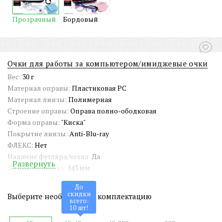
Прозрачный
Бордовый
Очки для работы за компьютером/имиджевые очки
Вес:
30 г
Материал оправы:
Пластиковая PC
Материал линзы:
Полимерная
Строение оправы:
Оправа полно-ободковая
Форма оправы:
"Киска"
Покрытие линзы:
Anti-Blu-ray
ФЛЕКС:
Нет
Наличие футляра/чехла:
Да
Развернуть
Длина заушника:
143 мм
Ширина окуляра:
54 мм
До
Ширина переносицы:
17 мм
скидки
Выберите необходимую комплектацию
всего:
Страна происхождения:
Китай
10
шт!
Артикул:
AC28026