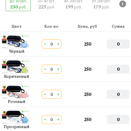
до 10 шт.
10-40 шт.
40-200 шт.
от 200 шт.
СЕРТИФИКАТ:
РОСС CN.АМ05.Н15839
i
250
225
199
179
руб.
руб.
руб.
руб.
Двойная перекладина:
Нет
ШтрихКод EAN-13:
4650317713023
Цвет
Кол-во
Цена, руб
Сумма
−
+
250
0
Чёрный
−
+
250
0
Коричневый
−
+
250
0
Розовый
−
+
250
0
Прозрачный