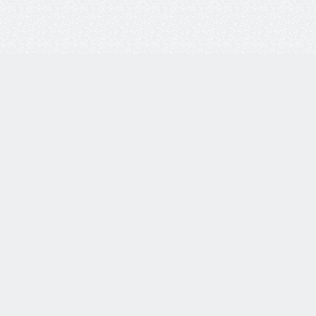
8 800 77-55-444
Бесплатная линия по всей России. Звонки принимаются
с 9:00 до 18:00 по МСК.
Telegram
WhatsApp
8-937-982-33-33
по тел.
Каталог товаров
Очки корригирующие
Очки глаукомные
Очки солнцезащитные
Торговое оборудование