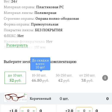
Вес:
24 г
Материал оправы:
Пластиковая PC
Материал линзы:
Полимерная
Строение оправы:
Оправа полно-ободковая
Форма оправы:
Прямоугольная
Покрытие линзы:
БЕЗ ПОКРЫТИЯ
ФЛЕКС:
Нет
Наличие футляра/чехла:
Нет
Развернуть
Длина заушника:
137 мм
Ширина окуляра:
56 мм
Ширина оправы:
135 мм
До скидки
Выберите необходимую комплектацию
всего:
Ширина переносицы:
12 мм
10
шт!
Страна происхождения:
Китай
до 10 шт.
10-50 шт.
50-250 шт.
от 250 шт.
Артикул:
ZP8025
i
52
46.80
42
38
руб.
руб.
руб.
руб.
СЕРТИФИКАТ:
РОСС CN.HE06.H06668
Двойная перекладина:
Нет
0
шт.
0
Коричневый
−
+
−
+
+1,0
0
+2,0
0