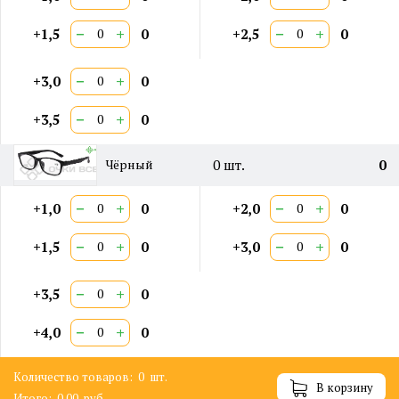
−
+
−
+
+1,5
0
+2,5
0
−
+
+3,0
0
−
+
+3,5
0
0
шт.
0
Чёрный
−
+
−
+
+1,0
0
+2,0
0
−
+
−
+
+1,5
0
+3,0
0
−
+
+3,5
0
−
+
+4,0
0
Количество товаров:
0
шт.
В корзину
Итого:
0.00
руб.