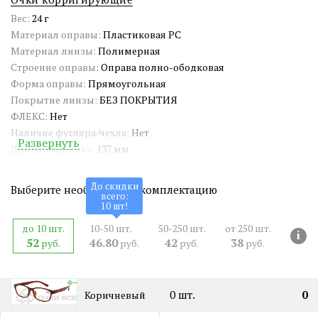
Вес:
24 г
Материал оправы:
Пластиковая PC
Материал линзы:
Полимерная
Строение оправы:
Оправа полно-ободковая
Форма оправы:
Прямоугольная
Покрытие линзы:
БЕЗ ПОКРЫТИЯ
ФЛЕКС:
Нет
Наличие футляра/чехла:
Нет
Развернуть
Длина заушника:
137 мм
Ширина окуляра:
56 мм
Ширина оправы:
135 мм
До скидки
Выберите необходимую комплектацию
всего:
Ширина переносицы:
12 мм
10
шт!
Страна происхождения:
Китай
до 10 шт.
10-50 шт.
50-250 шт.
от 250 шт.
Артикул:
ZP8025
i
52
46.80
42
38
руб.
руб.
руб.
руб.
СЕРТИФИКАТ:
РОСС CN.HE06.H06668
Двойная перекладина:
Нет
0
шт.
0
Коричневый