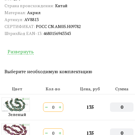
Страна происхождения:
Китай
Материал:
Акрил
Артикул:
AV8813
СЕРТИФИКАТ:
РОСС CN.АМ05.Н09782
ШтрихКод EAN-13:
4680156943343
Развернуть
Выберите необходимую комплектацию
Цвет
Кол-во
Цена, руб
Сумма
−
+
135
0
Зеленый
−
+
135
0