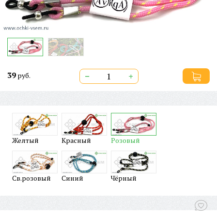
39
−
+
руб.
Желтый
Красный
Розовый
Св.розовый
Синий
Чёрный