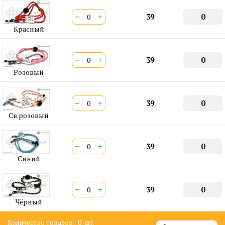
−
+
39
0
Красный
−
+
39
0
Розовый
−
+
39
0
Св.розовый
−
+
39
0
Синий
−
+
39
0
Чёрный
Количество товаров:
0
шт.