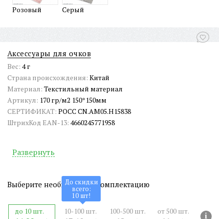
Розовый
Серый
Аксессуары для очков
Вес:
4 г
Страна происхождения:
Китай
Материал:
Текстильный материал
Артикул:
170 гр/м2 150*150мм
СЕРТИФИКАТ:
РОСС CN.АМ05.Н15838
ШтрихКод EAN-13:
4660245771958
Развернуть
До скидки
Выберите необходимую комплектацию
всего:
10
шт!
до 10 шт.
10-100 шт.
100-500 шт.
от 500 шт.
i