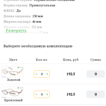
Форма оправы:
Прямоугольная
ФЛЕКС:
Да
Длина заушника:
130 мм
Ширина окуляра:
46 мм
Ширина оправы:
125 мм
Развернуть
Ширина переносицы:
17 мм
Широкий фальцет:
Нет
Артикул:
X-028
Выберите необходимую комплектацию
Широкий носоупор:
Нет
Двойная перекладина:
Нет
ШтрихКод EAN-13:
2000000374093
Цвет
Кол-во
Цена, руб
Сумма
−
+
192.5
0
Золотой
−
+
192.5
0
Бронзовый