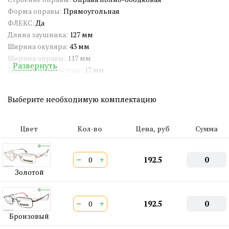
Форма оправы:
Прямоугольная
ФЛЕКС:
Да
Длина заушника:
127 мм
Ширина окуляра:
43 мм
Ширина оправы:
117 мм
Развернуть
Ширина переносицы:
17 мм
Широкий фальцет:
Нет
Артикул:
X-015
Выберите необходимую комплектацию
Широкий носоупор:
Нет
Двойная перекладина:
Нет
ШтрихКод EAN-13:
2000000373928
Цвет
Кол-во
Цена, руб
Сумма
−
+
192.5
0
Золотой
−
+
192.5
0
Бронзовый