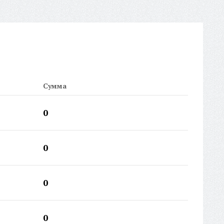
рина окуляра:
47 мм
рина оправы:
125 мм
рина переносицы:
17 мм
рокий фальцет:
Нет
тикул:
NA1107
рокий носоупор:
Нет
ойная перекладина:
Нет
Сумма
рихКод EAN-13:
2000000321332
0
0
0
0