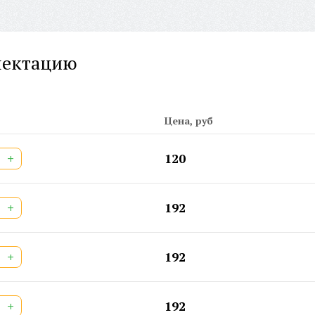
Ши
Ши
Ши
лектацию
Ши
Ар
Ши
Дв
Цена, руб
Шт
+
120
+
192
+
192
+
192