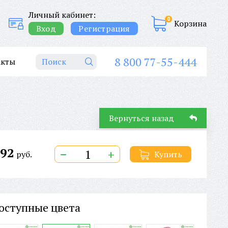
Личный кабинет:
0
Корзина
Вход
Регистрация
8 800 77-55-444
акты
Вернуться назад
92
−
+
руб.
Купить
оступные цвета