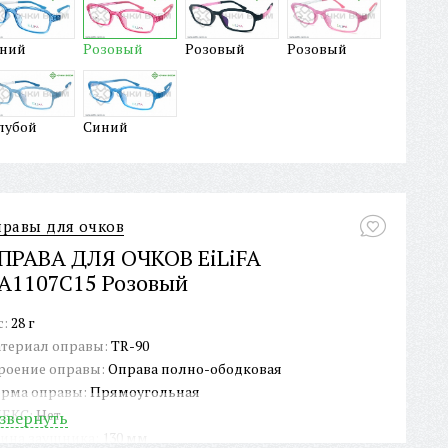
ний
Розовый
Розовый
Розовый
лубой
Синий
равы для очков
ПРАВА ДЛЯ ОЧКОВ EiLiFA
A1107C15 Розовый
с:
28 г
териал оправы:
TR-90
роение оправы:
Оправа полно-ободковая
рма оправы:
Прямоугольная
ЕКС:
Нет
звернуть
ина заушника:
130 мм