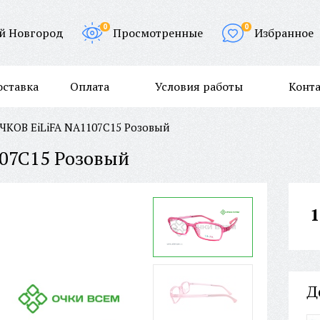
0
0
й Новгород
Просмотренные
Избранное
оставка
Оплата
Условия работы
Конт
ЧКОВ EiLiFA NA1107C15 Розовый
07C15 Розовый
1
Д