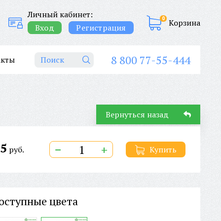
Личный кабинет:
0
Корзина
Вход
Регистрация
8 800 77-55-444
акты
Вернуться назад
5
−
+
руб.
Купить
оступные цвета