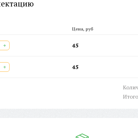
лектацию
Ши
Ар
Ши
Дв
Цена, руб
Шт
+
45
+
45
Колич
Итог