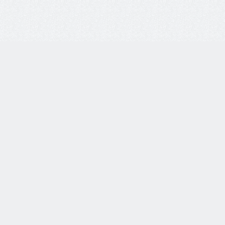
i-vsem.ru
Каталог товаров
Очки корригирующие
етях:
Очки солнцезащитные
Оправы для очков
Линзы для очков
Футляры для очков
тзывы о нас:
Аксессуары для очков
Очки для работы за
компьютером/имиджевые
очки
Очки тренажеры