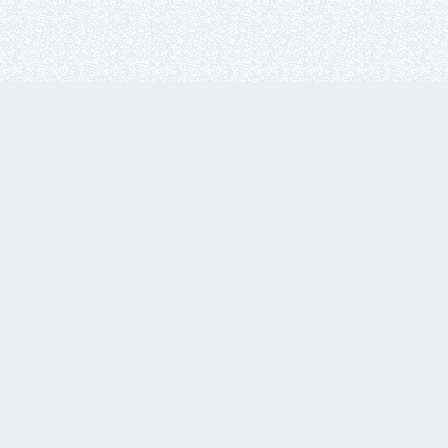
info@ochk
Мы в соц. с
8 800 77-55-444
Бесплатная линия по всей
России. Звонки принимаются
с 9:00 до 18:00 по МСК.
Оставить о
Telegram
WhatsApp
8-937-982-33-33
по тел.