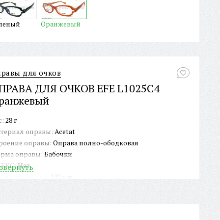
леный
Оранжевый
равы для очков
ПРАВА ДЛЯ ОЧКОВ EFE L1025C4
ранжевый
с:
28 г
териал оправы:
Acetat
роение оправы:
Оправа полно-ободковая
рма оправы:
Бабочки
ЕКС:
Нет
звернуть
ина заушника:
140 мм
рина окуляра:
50 мм
рина оправы:
126 мм
рина переносицы:
15 мм