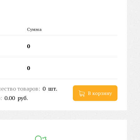
рокий фальцет:
Нет
тикул:
L1025
рокий носоупор:
Нет
ойная перекладина:
Нет
Сумма
рихКод EAN-13:
2000000387871
0
0
ество товаров:
0
шт.
В корзину
о:
0.00
руб.