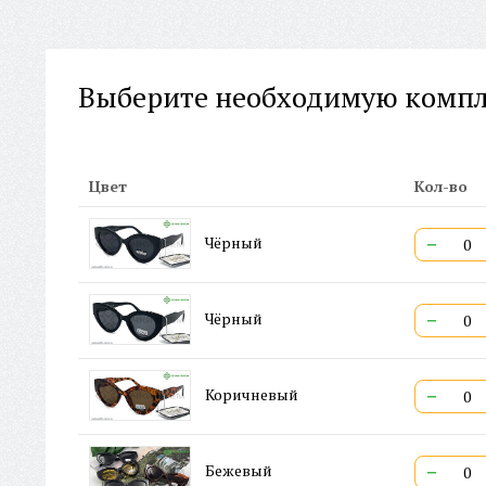
Выберите необходимую комп
Цвет
Кол-во
−
Чёрный
−
Чёрный
−
Коричневый
−
Бежевый