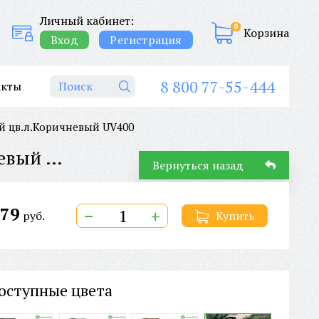
Личный кабинет:
0
Корзина
Вход
Регистрация
8 800 77-55-444
акты
 цв.л.Коричневый UV400
ОЧКИ СОЛНЦЕЗАЩИТНЫЕ AVIQA STANDART SG5264C015 цв.опр.Бежевый цв.л.Коричневый UV400
Вернуться назад
79
−
+
руб.
Купить
оступные цвета