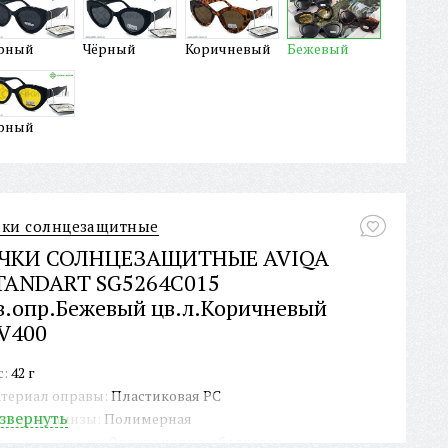
рный
Чёрный
Коричневый
Бежевый
рный
ки солнцезащитные
ЧКИ СОЛНЦЕЗАЩИТНЫЕ AVIQA
TANDART SG5264C015
в.опр.Бежевый цв.л.Коричневый
V400
с:
42 г
териал оправы:
Пластиковая PC
звернуть
териал линзы:
Полимерная
роение оправы:
Оправа полно-ободковая