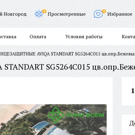
0
0
й Новгород
Просмотренные
Избранное
оставка
Оплата
Условия работы
Конт
НЦЕЗАЩИТНЫЕ AVIQA STANDART SG5264C015 цв.опр.Бежевый
1
Д