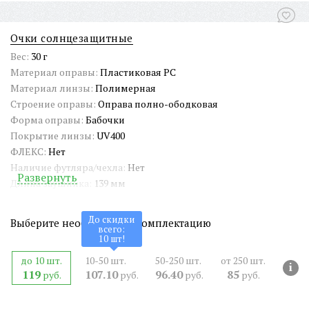
Очки солнцезащитные
Вес:
30 г
Материал оправы:
Пластиковая PC
Материал линзы:
Полимерная
Строение оправы:
Оправа полно-ободковая
Форма оправы:
Бабочки
Покрытие линзы:
UV400
ФЛЕКС:
Нет
Наличие футляра/чехла:
Нет
Развернуть
Длина заушника:
139 мм
Ширина окуляра:
59 мм
Ширина переносицы:
18 мм
До скидки
Выберите необходимую комплектацию
всего:
Страна происхождения:
Китай
10
шт!
Артикул:
SG-PP29110
до 10 шт.
10-50 шт.
50-250 шт.
от 250 шт.
СЕРТИФИКАТ:
РОСС CN.АМ05.Н15839
i
119
107.10
96.40
85
руб.
руб.
руб.
руб.
Двойная перекладина:
Нет
ШтрихКод EAN-13:
4650317712606