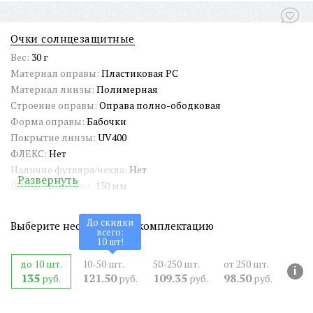
Очки солнцезащитные
Вес:
30 г
Материал оправы:
Пластиковая PC
Материал линзы:
Полимерная
Строение оправы:
Оправа полно-ободковая
Форма оправы:
Бабочки
Покрытие линзы:
UV400
ФЛЕКС:
Нет
Наличие футляра/чехла:
Нет
Развернуть
Длина заушника:
130 мм
Ширина окуляра:
56 мм
Ширина переносицы:
16 мм
До скидки
Выберите необходимую комплектацию
всего:
Страна происхождения:
Китай
10
шт!
Артикул:
SG-PP23146
до 10 шт.
10-50 шт.
50-250 шт.
от 250 шт.
СЕРТИФИКАТ:
РОСС CN.АМ05.Н15839
i
135
121.50
109.35
98.50
руб.
руб.
руб.
руб.
Двойная перекладина:
Нет
ШтрихКод EAN-13:
4650317713467