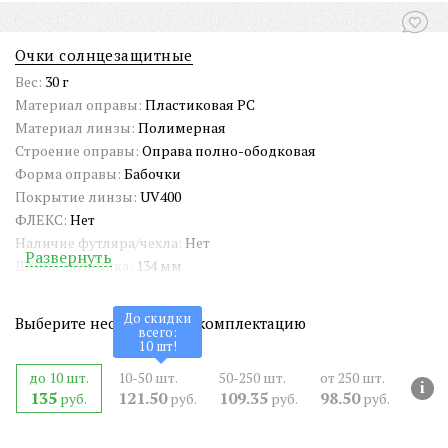
Очки солнцезащитные
Вес:
30 г
Материал оправы:
Пластиковая PC
Материал линзы:
Полимерная
Строение оправы:
Оправа полно-ободковая
Форма оправы:
Бабочки
Покрытие линзы:
UV400
ФЛЕКС:
Нет
Наличие футляра/чехла:
Нет
Развернуть
Длина заушника:
134 мм
Ширина окуляра:
56 мм
Ширина переносицы:
15 мм
До скидки
Выберите необходимую комплектацию
всего:
Страна происхождения:
Китай
10
шт!
Артикул:
SG-PP23099
до 10 шт.
10-50 шт.
50-250 шт.
от 250 шт.
СЕРТИФИКАТ:
РОСС CN.АМ05.Н15839
i
135
121.50
109.35
98.50
руб.
руб.
руб.
руб.
Двойная перекладина:
Нет
ШтрихКод EAN-13:
4650317712323