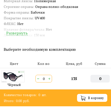
Материал линзы:
Полимерная
Строение оправы:
Оправа полно-ободковая
Форма оправы:
Бабочки
Покрытие линзы:
UV400
ФЛЕКС:
Нет
Наличие футляра/чехла:
Нет
Развернуть
Длина заушника:
130 мм
Ширина окуляра:
60 мм
Ширина переносицы:
10 мм
Выберите необходимую комплектацию
Страна происхождения:
Китай
Артикул:
SG9507
СЕРТИФИКАТ:
РОСС CN.АМ05.Н15839
Цвет
Кол-во
Цена, руб
Сумма
Двойная перекладина:
Нет
ШтрихКод EAN-13:
4660245772573
−
+
135
0
Чёрный
Количество товаров:
0
шт.
В корзину
Итого:
0.00
руб.