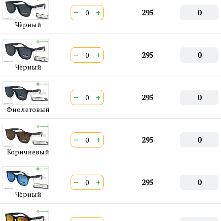
ШтрихКод EAN-13:
4650317700764
−
+
295
0
Чёрный
−
+
295
0
Чёрный
−
+
295
0
Фиолетовый
−
+
295
0
Коричневый
−
+
295
0
Чёрный