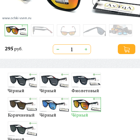
295
−
+
руб.
Чёрный
Чёрный
Фиолетовый
Коричневый
Чёрный
Чёрный
Чёрный