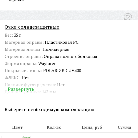
Очки солнцезащитные
Вес:
35 г
Материал оправы:
Пластиковая PC
Материал линзы:
Полимерная
Строение оправы:
Оправа полно-ободковая
Форма оправы:
Wayfarer
Покрытие линзы:
POLARIZED UV400
ФЛЕКС:
Нет
Наличие футляра/чехла:
Нет
Развернуть
Длина заушника:
142 мм
Ширина окуляра:
52 мм
Ширина переносицы:
16 мм
Выберите необходимую комплектацию
Страна происхождения:
Китай
Артикул:
SG7777
СЕРТИФИКАТ:
РОСС CN.АМ05.Н15839
Цвет
Кол-во
Цена, руб
Сумма
Двойная перекладина:
Нет