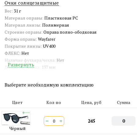
Очки солнцезащитные
Вес:
31 г
Материал оправы:
Пластиковая PC
Материал линзы:
Полимерная
Строение оправы:
Оправа полно-ободковая
Форма оправы:
Wayfarer
Покрытие линзы:
UV400
ФЛЕКС:
Нет
Наличие футляра/чехла:
Нет
Развернуть
Длина заушника:
137 мм
Ширина окуляра:
48 мм
Ширина оправы:
139 мм
Выберите необходимую комплектацию
Ширина переносицы:
22 мм
Страна происхождения:
Китай
Артикул:
SG5288
Цвет
Кол-во
Цена, руб
Сумма
СЕРТИФИКАТ:
РОСС CN.АМ05.Н15839
Двойная перекладина:
Нет
−
+
245
0
ШтрихКод EAN-13:
4650317700627
Чёрный