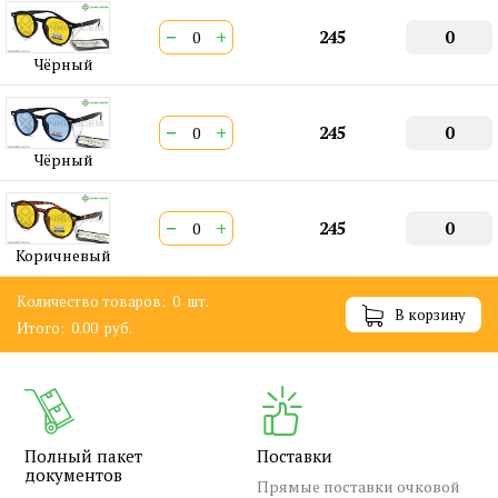
−
+
245
0
Чёрный
−
+
245
0
Чёрный
−
+
245
0
Коричневый
Количество товаров:
0
шт.
В корзину
Итого:
0.00
руб.
Полный пакет
Поставки
документов
Прямые поставки очковой