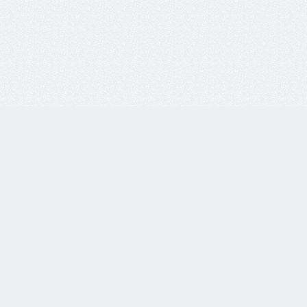
8 800 77-55-444
Бесплатная линия по всей России. Звонки принимаются
с 9:00 до 18:00 по МСК.
Telegram
WhatsApp
8-937-982-33-33
по тел.
Каталог товаров