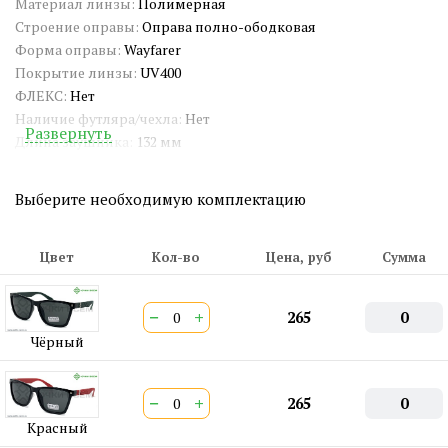
Материал линзы:
Полимерная
Строение оправы:
Оправа полно-ободковая
Форма оправы:
Wayfarer
Покрытие линзы:
UV400
ФЛЕКС:
Нет
Наличие футляра/чехла:
Нет
Развернуть
Длина заушника:
132 мм
Ширина окуляра:
56 мм
Ширина переносицы:
12 мм
Выберите необходимую комплектацию
Страна происхождения:
Китай
Артикул:
SG1462
СЕРТИФИКАТ:
РОСС CN.АМ05.Н15839
Цвет
Кол-во
Цена, руб
Сумма
Двойная перекладина:
Нет
ШтрихКод EAN-13:
4660245776052
−
+
265
0
Чёрный
−
+
265
0
Красный