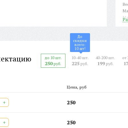
Ве
Ма
Ма
Ра
Ст
Фо
До
По
скидки
ФЛ
всего:
10
шт!
На
лектацию
Дл
до 10 шт.
10-40 шт.
40-200 шт.
от 
250
225
199
1
Ши
руб.
руб.
руб.
Ши
Ст
Ар
Цена, руб
СЕ
Дв
+
250
Шт
+
250