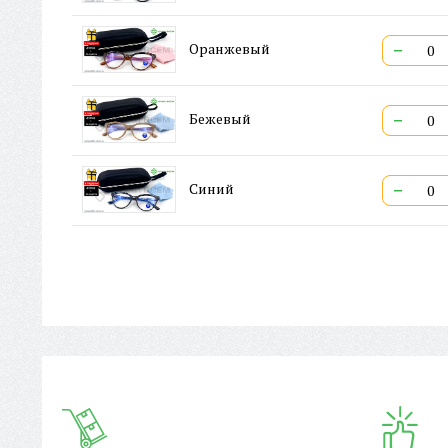
−
Оранжевый
−
Бежевый
−
Синий