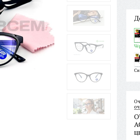
Д
Чё
Си
Оч
оч
О
A
ц