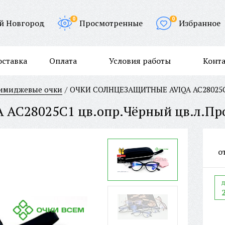
0
0
й Новгород
Просмотренные
Избранное
оставка
Оплата
Условия работы
Конт
/имиджевые очки
ОЧКИ СОЛНЦЕЗАЩИТНЫЕ AVIQA AC28025C1 
о
д