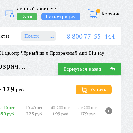
Личный кабинет:
0
Корзина
Вход
Регистрация
8 800 77-55-444
акты
цв.опр.Чёрный цв.л.Прозрачный Anti-Blu-ray
ОЧКИ СОЛНЦЕЗАЩИТНЫЕ AVIQA AC28025C1 цв.опр.Чёрный цв.л.Прозрачный Anti-Blu-ray
Вернуться назад
179
т
руб.
Купить
о 10 шт.
10-40 шт.
40-200 шт.
от 200 шт.
i
250
225
199
179
руб.
руб.
руб.
руб.