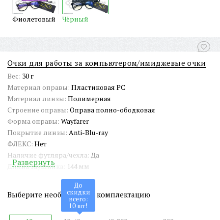
Фиолетовый
Чёрный
Очки для работы за компьютером/имиджевые очки
Вес:
30 г
Материал оправы:
Пластиковая PC
Материал линзы:
Полимерная
Строение оправы:
Оправа полно-ободковая
Форма оправы:
Wayfarer
Покрытие линзы:
Anti-Blu-ray
ФЛЕКС:
Нет
Наличие футляра/чехла:
Да
Развернуть
Длина заушника:
144 мм
Ширина окуляра:
55 мм
До
Ширина переносицы:
20 мм
скидки
Выберите необходимую комплектацию
всего:
Страна происхождения:
Китай
10
шт!
Артикул:
AC1096