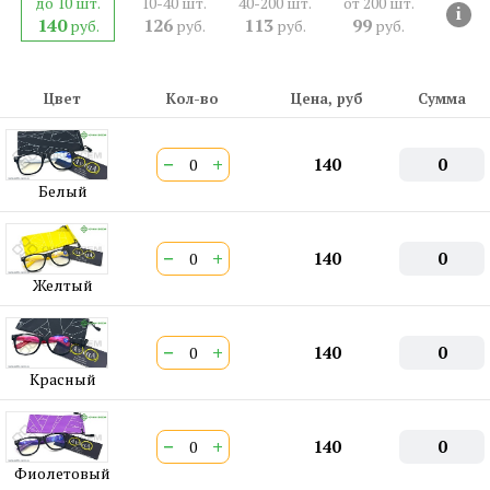
до 10 шт.
10-40 шт.
40-200 шт.
от 200 шт.
СЕРТИФИКАТ:
РОСС CN.АМ05.Н15839
i
140
126
113
99
руб.
руб.
руб.
руб.
Двойная перекладина:
Нет
Цвет
Кол-во
Цена, руб
Сумма
−
+
140
0
Белый
−
+
140
0
Желтый
−
+
140
0
Красный
−
+
140
0
Фиолетовый