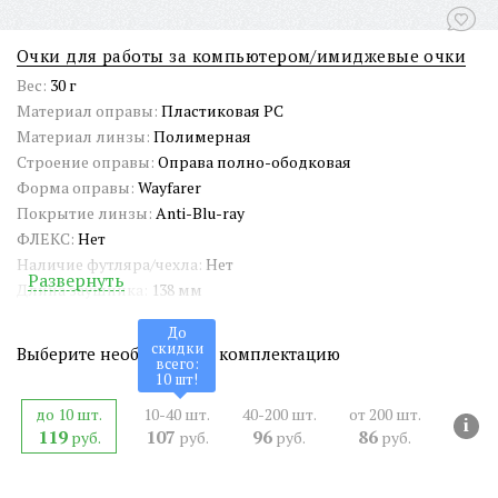
Очки для работы за компьютером/имиджевые очки
Вес:
30 г
Материал оправы:
Пластиковая PC
Материал линзы:
Полимерная
Строение оправы:
Оправа полно-ободковая
Форма оправы:
Wayfarer
Покрытие линзы:
Anti-Blu-ray
ФЛЕКС:
Нет
Наличие футляра/чехла:
Нет
Развернуть
Длина заушника:
138 мм
Ширина окуляра:
50 мм
До
Ширина переносицы:
20 мм
скидки
Выберите необходимую комплектацию
всего:
Страна происхождения:
Китай
10
шт!
Артикул:
AC1010
до 10 шт.
10-40 шт.
40-200 шт.
от 200 шт.
СЕРТИФИКАТ:
РОСС CN.АМ05.Н15839
i
119
107
96
86
руб.
руб.
руб.
руб.
Двойная перекладина:
Нет
ШтрихКод EAN-13:
4650317712804