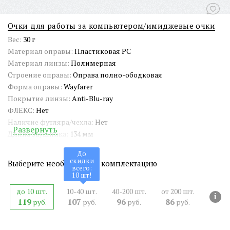
Очки для работы за компьютером/имиджевые очки
Вес:
30 г
Материал оправы:
Пластиковая PC
Материал линзы:
Полимерная
Строение оправы:
Оправа полно-ободковая
Форма оправы:
Wayfarer
Покрытие линзы:
Anti-Blu-ray
ФЛЕКС:
Нет
Наличие футляра/чехла:
Нет
Развернуть
Длина заушника:
134 мм
Ширина окуляра:
47 мм
До
Ширина оправы:
140 мм
скидки
Выберите необходимую комплектацию
всего:
Ширина переносицы:
24 мм
10
шт!
Страна происхождения:
Китай
до 10 шт.
10-40 шт.
40-200 шт.
от 200 шт.
Артикул:
AC0106
i
119
107
96
86
руб.
руб.
руб.
руб.
СЕРТИФИКАТ:
РОСС CN.АМ05.Н15839
Двойная перекладина:
Нет
ШтрихКод EAN-13:
4650317712378