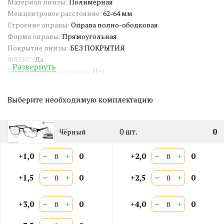
Материал линзы:
Полимерная
Межцентровое расстояние:
62-64 мм
Строение оправы:
Оправа полно-ободковая
Форма оправы:
Прямоугольная
Покрытие линзы:
БЕЗ ПОКРЫТИЯ
ФЛЕКС:
Да
Развернуть
Наличие футляра/чехла:
Нет
Длина заушника:
140 мм
Ширина окуляра:
56 мм
Выберите необходимую комплектацию
Ширина оправы:
138 мм
Ширина переносицы:
18 мм
Страна происхождения:
Китай
0
шт.
0
Чёрный
Артикул:
ES812
Двойная перекладина:
Нет
−
+
−
+
+1,0
0
+2,0
0
−
+
−
+
+1,5
0
+2,5
0
−
+
−
+
+3,0
0
+4,0
0