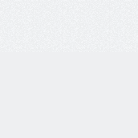
8 800 77-55-444
Бесплатная линия по всей России. Звонки принимаются
с 9:00 до 18:00 по МСК.
Telegram
WhatsApp
8-937-982-33-33
по тел.