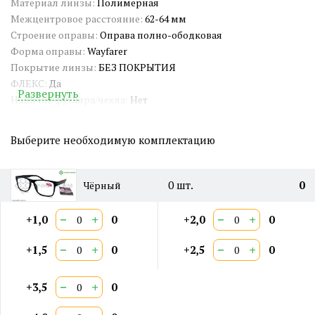
Материал линзы:
Полимерная
Межцентровое расстояние:
62-64 мм
Строение оправы:
Оправа полно-ободковая
Форма оправы:
Wayfarer
Покрытие линзы:
БЕЗ ПОКРЫТИЯ
ФЛЕКС:
Да
Развернуть
Наличие футляра/чехла:
Нет
Длина заушника:
140 мм
Ширина окуляра:
55 мм
Выберите необходимую комплектацию
Ширина оправы:
136 мм
Ширина переносицы:
18 мм
Страна происхождения:
Китай
0
шт.
0
Чёрный
Артикул:
ES064
Двойная перекладина:
Нет
−
+
−
+
+1,0
0
+2,0
0
−
+
−
+
+1,5
0
+2,5
0
−
+
+3,5
0