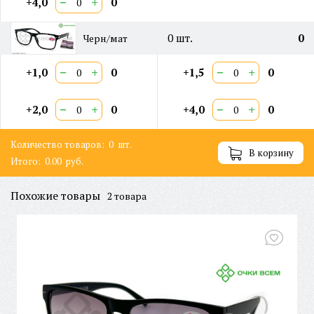
−
+
+4,0
0
0
шт.
0
Черн/мат
−
+
−
+
+1,0
0
+1,5
0
−
+
−
+
+2,0
0
+4,0
0
Количество товаров:
0
шт.
В корзину
Итого:
0.00
руб.
Похожие товары
2 товара