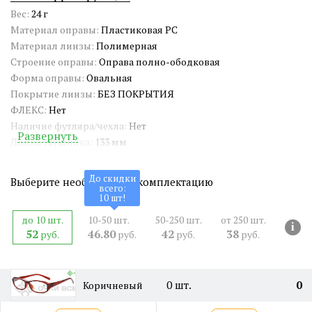
Вес:
24 г
Материал оправы:
Пластиковая PC
Материал линзы:
Полимерная
Строение оправы:
Оправа полно-ободковая
Форма оправы:
Овальная
Покрытие линзы:
БЕЗ ПОКРЫТИЯ
ФЛЕКС:
Нет
Наличие футляра/чехла:
Нет
Развернуть
Длина заушника:
133 мм
Ширина окуляра:
58 мм
Ширина переносицы:
15 мм
До скидки
Выберите необходимую комплектацию
всего:
Страна происхождения:
Китай
10
шт!
Артикул:
ZP0010
до 10 шт.
10-50 шт.
50-250 шт.
от 250 шт.
СЕРТИФИКАТ:
РОСС CN.HE06.H06668
i
52
46.80
42
38
руб.
руб.
руб.
руб.
Двойная перекладина:
Нет
0
шт.
0
Коричневый