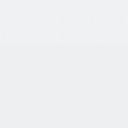
8 800 77-55-444
Бесплатная линия по всей России. Звонки принимаются
с 9:00 до 18:00 по МСК.
Telegram
WhatsApp
8-937-982-33-33
по тел.
Каталог товаров