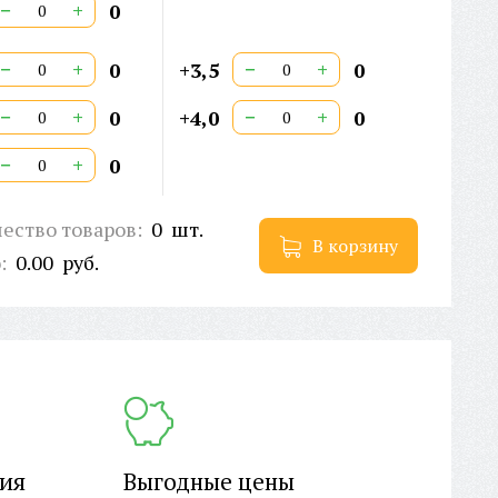
−
+
0
−
+
−
+
0
+3,5
0
−
+
−
+
0
+4,0
0
−
+
0
ество товаров:
0
шт.
В корзину
о:
0.00
руб.
ция
Выгодные цены