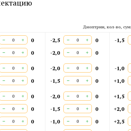
лектацию
Дл
Ши
Ши
Ст
Диоптрии, кол-во, су
Ар
СЕ
−
+
−
+
0
-2,5
0
-1,5
Дв
−
+
−
+
0
-2,0
0
−
+
−
+
0
-2,0
0
-1,0
−
+
−
+
0
-1,5
0
+1,0
−
+
−
+
0
-2,0
0
+1,5
−
+
−
+
0
-1,5
0
+2,0
−
+
−
+
0
-1,0
0
+2,5