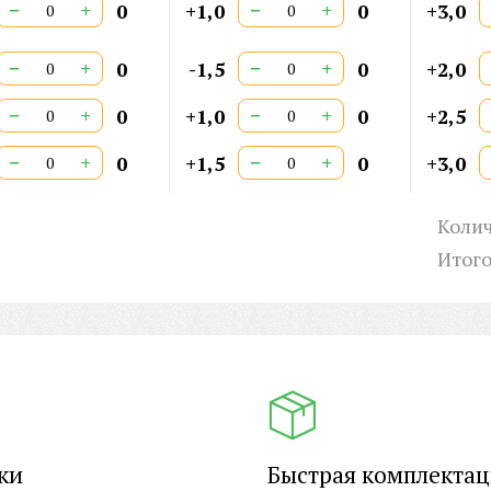
−
+
−
+
0
+1,0
0
+3,0
−
+
−
+
0
-1,5
0
+2,0
−
+
−
+
0
+1,0
0
+2,5
−
+
−
+
0
+1,5
0
+3,0
Колич
Итог
ки
Быстрая комплекта