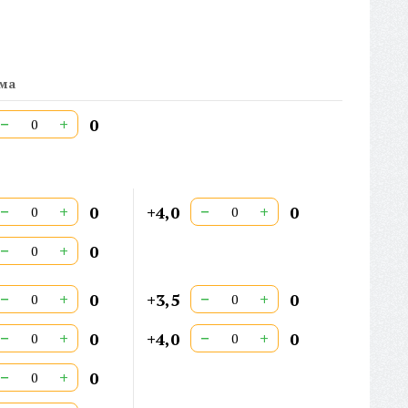
ина заушника:
147 мм
рина окуляра:
53 мм
рина переносицы:
17 мм
рана происхождения:
Китай
мма
тикул:
B6647
РТИФИКАТ:
РОСС CN.HE06.H06668
−
+
0
ойная перекладина:
Нет
−
+
−
+
0
+4,0
0
−
+
0
−
+
−
+
0
+3,5
0
−
+
−
+
0
+4,0
0
−
+
0