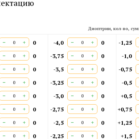
лектацию
Дл
Ши
Ши
Ши
Диоптрии, кол-во, су
Ст
Ар
−
+
−
+
0
-4,0
0
-1,25
СЕ
Ши
−
+
−
+
0
-3,75
0
-1,0
Дв
−
+
−
+
0
-3,5
0
-0,75
−
+
−
+
0
-3,25
0
-0,5
−
+
−
+
0
-3,0
0
+0,5
−
+
−
+
0
-2,75
0
+0,75
−
+
−
+
0
-2,5
0
+1,25
−
+
−
+
0
-2,25
0
+1,5