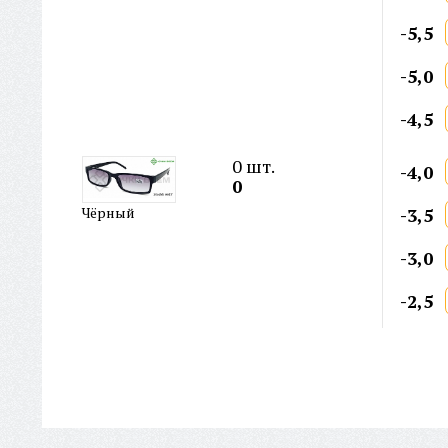
-5,5
-5,0
-4,5
0
шт.
-4,0
0
-3,5
Чёрный
-3,0
-2,5