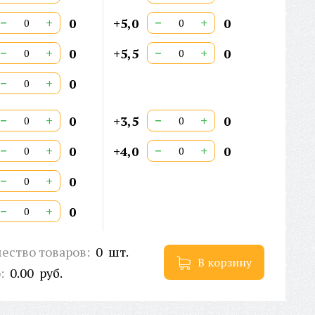
−
+
−
+
0
+5,0
0
−
+
−
+
0
+5,5
0
−
+
0
−
+
−
+
0
+3,5
0
−
+
−
+
0
+4,0
0
−
+
0
−
+
0
ество товаров:
0
шт.
В корзину
о:
0.00
руб.