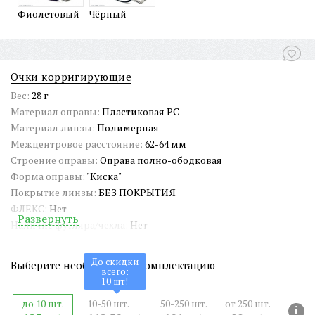
Фиолетовый
Чёрный
Очки корригирующие
Вес:
28 г
Материал оправы:
Пластиковая PC
Материал линзы:
Полимерная
Межцентровое расстояние:
62-64 мм
Строение оправы:
Оправа полно-ободковая
Форма оправы:
"Киска"
Покрытие линзы:
БЕЗ ПОКРЫТИЯ
ФЛЕКС:
Нет
Развернуть
Наличие футляра/чехла:
Нет
Длина заушника:
143 мм
Ширина окуляра:
51 мм
До скидки
Выберите необходимую комплектацию
всего:
Ширина оправы:
135 мм
10
шт!
Ширина переносицы:
17 мм
до 10 шт.
10-50 шт.
50-250 шт.
от 250 шт.
Страна происхождения:
Китай
i