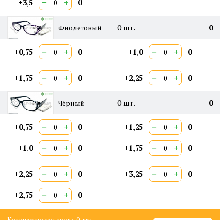
−
+
+3,5
0
0
шт.
0
Фиолетовый
−
+
−
+
+0,75
0
+1,0
0
−
+
−
+
+1,75
0
+2,25
0
0
шт.
0
Чёрный
−
+
−
+
+0,75
0
+1,25
0
−
+
−
+
+1,0
0
+1,75
0
−
+
−
+
+2,25
0
+3,25
0
−
+
+2,75
0
Количество товаров:
0
шт.