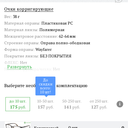
Очки корригирующие
Вес:
38 г
Материал оправы:
Пластиковая PC
Материал линзы:
Полимерная
Межцентровое расстояние:
62-64 мм
Строение оправы:
Оправа полно-ободковая
Форма оправы:
Wayfarer
Покрытие линзы:
БЕЗ ПОКРЫТИЯ
ФЛЕКС:
Нет
Развернуть
Наличие футляра/чехла:
Нет
Длина заушника:
138 мм
До
Ширина окуляра:
51 мм
скидки
Выберите необходимую комплектацию
всего:
Ширина оправы:
138 мм
10
шт!
Ширина переносицы:
20 мм
до 10 шт.
10-50 шт.
50-250 шт.
от 250 шт.
Страна происхождения:
Китай
i
175
157
141
127
руб.
руб.
руб.
руб.
Артикул:
RG2302
СЕРТИФИКАТ:
РОСС RU Д-CN.PA01.B.65461/21
Двойная перекладина:
Нет
0
шт.
0
Коричневый