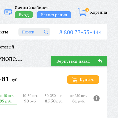
Личный кабинет:
0
Корзина
Вход
Регистрация
8 800 77-55-444
акты
етовый
ОЧКИ КОРРИГИРУЮЩИЕ AVIQA STANDART БЕЗ ПОКРЫТИЯ RG0056 Фиолетовый
Вернуться назад
81
т
руб.
Купить
о 10 шт.
10-50 шт.
50-250 шт.
от 250 шт.
i
95
90
85.50
81
руб.
руб.
руб.
руб.