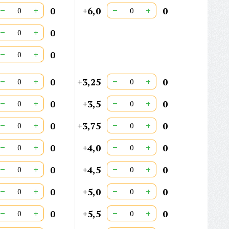
−
+
−
+
0
+6,0
0
−
+
0
−
+
0
−
+
−
+
0
+3,25
0
−
+
−
+
0
+3,5
0
−
+
−
+
0
+3,75
0
−
+
−
+
0
+4,0
0
−
+
−
+
0
+4,5
0
−
+
−
+
0
+5,0
0
−
+
−
+
0
+5,5
0