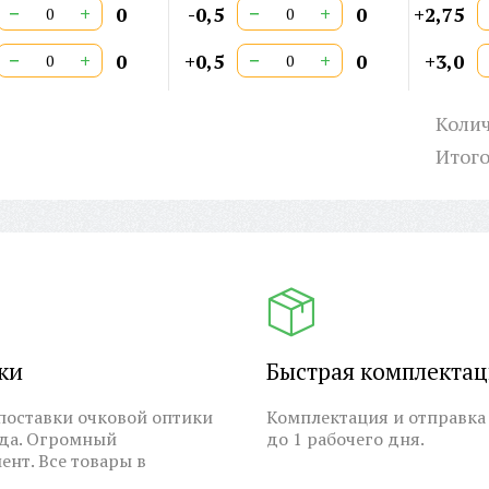
−
+
−
+
0
-0,5
0
+2,75
−
+
−
+
0
+0,5
0
+3,0
Колич
Итог
ки
Быстрая комплекта
оставки очковой оптики
Комплектация и отправка 
ода. Огромный
до 1 рабочего дня.
ент. Все товары в