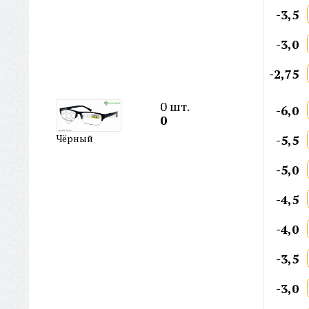
-3,5
-3,0
-2,75
0
шт.
-6,0
0
-5,5
Чёрный
-5,0
-4,5
-4,0
-3,5
-3,0