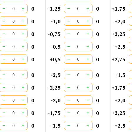
−
+
−
+
0
-1,25
0
+1,75
−
+
−
+
0
-1,0
0
+2,0
−
+
−
+
0
-0,75
0
+2,25
−
+
−
+
0
-0,5
0
+2,5
−
+
−
+
0
+0,5
0
+2,75
−
+
−
+
0
-2,5
0
+1,5
−
+
−
+
0
-2,25
0
+1,75
−
+
−
+
0
-2,0
0
+2,0
−
+
−
+
0
-1,75
0
+2,25
−
+
−
+
0
-1,5
0
+2,5