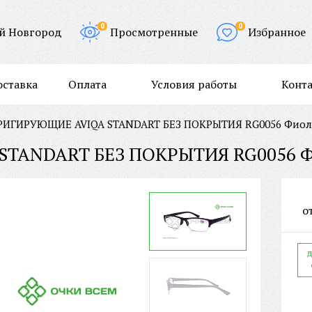
0
0
й Новгород
Просмотренные
Избранное
оставка
Оплата
Условия работы
Конт
РИГИРУЮЩИЕ AVIQA STANDART БЕЗ ПОКРЫТИЯ RG0056 Фиол
о
д