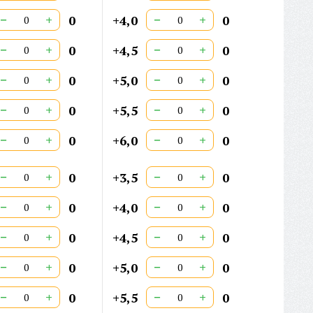
−
+
−
+
0
+4,0
0
−
+
−
+
0
+4,5
0
−
+
−
+
0
+5,0
0
−
+
−
+
0
+5,5
0
−
+
−
+
0
+6,0
0
−
+
−
+
0
+3,5
0
−
+
−
+
0
+4,0
0
−
+
−
+
0
+4,5
0
−
+
−
+
0
+5,0
0
−
+
−
+
0
+5,5
0