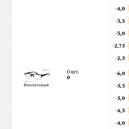
-4,0
-3,5
-3,0
-2,75
-2,5
0
шт.
-6,0
0
-5,5
Фиолетовый
-5,0
-4,5
-4,0