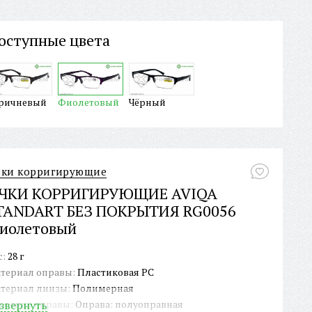
оступные цвета
ричневый
Фиолетовый
Чёрный
чки корригирующие
ЧКИ КОРРИГИРУЮЩИЕ AVIQA
TANDART БЕЗ ПОКРЫТИЯ RG0056
иолетовый
с:
28 г
териал оправы:
Пластиковая PC
териал линзы:
Полимерная
роение оправы:
звернуть
Оправа: полуоправная