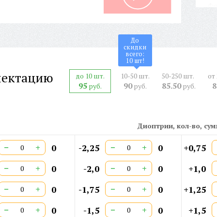
Фо
По
ФЛ
На
До
скидки
Дл
всего:
10
шт!
Ши
Ши
лектацию
до 10 шт.
10-50 шт.
50-250 шт.
от
Ши
95
90
85.50
8
руб.
руб.
руб.
Ст
Ар
СЕ
Диоптрии, кол-во, су
Дв
−
+
−
+
0
-2,25
0
+0,75
−
+
−
+
0
-2,0
0
+1,0
−
+
−
+
0
-1,75
0
+1,25
−
+
−
+
0
-1,5
0
+1,5