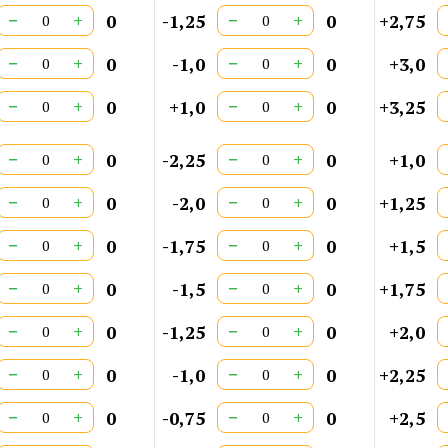
−
+
−
+
0
-1,25
0
+2,75
−
+
−
+
0
-1,0
0
+3,0
−
+
−
+
0
+1,0
0
+3,25
−
+
−
+
0
-2,25
0
+1,0
−
+
−
+
0
-2,0
0
+1,25
−
+
−
+
0
-1,75
0
+1,5
−
+
−
+
0
-1,5
0
+1,75
−
+
−
+
0
-1,25
0
+2,0
−
+
−
+
0
-1,0
0
+2,25
−
+
−
+
0
-0,75
0
+2,5