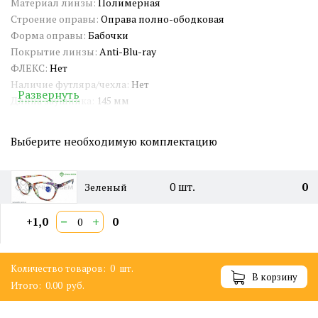
Материал линзы:
Полимерная
Строение оправы:
Оправа полно-ободковая
Форма оправы:
Бабочки
Покрытие линзы:
Anti-Blu-ray
ФЛЕКС:
Нет
Наличие футляра/чехла:
Нет
Развернуть
Длина заушника:
145 мм
Ширина окуляра:
60 мм
Ширина оправы:
141 мм
Выберите необходимую комплектацию
Ширина переносицы:
20 мм
Страна происхождения:
Китай
Артикул:
RG8082
0
шт.
0
Зеленый
СЕРТИФИКАТ:
РОСС RU Д-CN.PA01.B.65461/21
Двойная перекладина:
Нет
−
+
+1,0
0
Количество товаров:
0
шт.
В корзину
Итого:
0.00
руб.