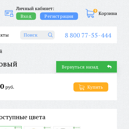
Личный кабинет:
0
Корзина
Вход
Регистрация
8 800 77-55-444
акты
й
довый
Вернуться назад
0
руб.
Купить
оступные цвета