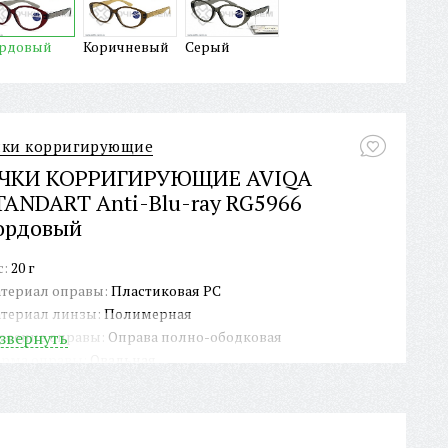
рдовый
Коричневый
Серый
чки корригирующие
ЧКИ КОРРИГИРУЮЩИЕ AVIQA
TANDART Anti-Blu-ray RG5966
ордовый
с:
20 г
териал оправы:
Пластиковая PC
териал линзы:
Полимерная
роение оправы:
звернуть
Оправа полно-ободковая
рма оправы:
Овальная
крытие линзы:
Anti-Blu-ray
ЕКС:
Нет
личие футляра/чехла:
Нет