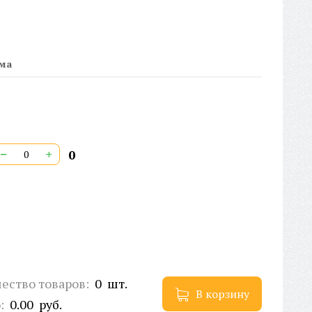
ина заушника:
145 мм
рина окуляра:
52 мм
рина оправы:
138 мм
рина переносицы:
16 мм
мма
рана происхождения:
Китай
тикул:
RG5966
РТИФИКАТ:
РОСС RU Д-CN.PA01.B.65461/21
ойная перекладина:
Нет
−
+
0
ество товаров:
0
шт.
В корзину
о:
0.00
руб.