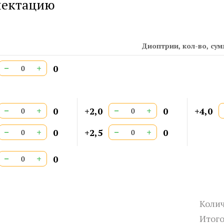
лектацию
Дл
Ши
Ши
Ши
Диоптрии, кол-во, су
Ст
Ар
−
+
0
СЕ
Дв
−
+
−
+
0
+2,0
0
+4,0
−
+
−
+
0
+2,5
0
−
+
0
Колич
Итог