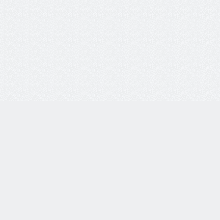
i-vsem.ru
Каталог товаров
Очки корригирующие
етях:
Очки солнцезащитные
Оправы для очков
Линзы для очков
Футляры для очков
тзывы о нас: