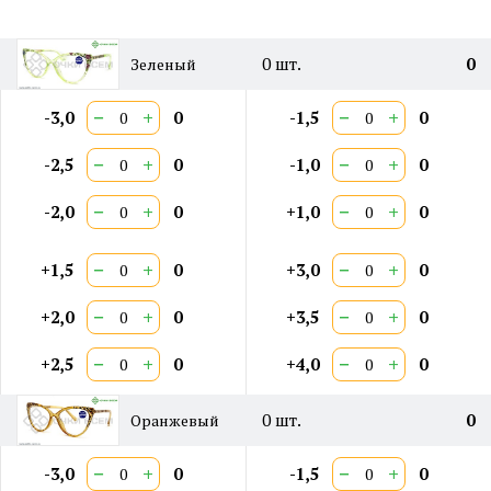
Двойная перекладина:
Нет
0
шт.
0
Зеленый
−
+
−
+
-3,0
0
-1,5
0
−
+
−
+
-2,5
0
-1,0
0
−
+
−
+
-2,0
0
+1,0
0
−
+
−
+
+1,5
0
+3,0
0
−
+
−
+
+2,0
0
+3,5
0
−
+
−
+
+2,5
0
+4,0
0
0
шт.
0
Оранжевый
−
+
−
+
-3,0
0
-1,5
0