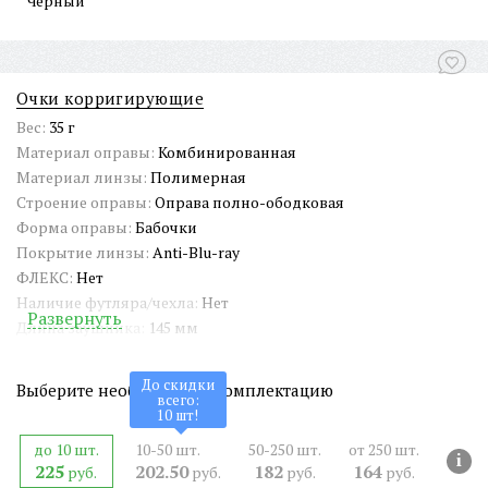
Черный
Очки корригирующие
Вес:
35 г
Материал оправы:
Комбинированная
Материал линзы:
Полимерная
Строение оправы:
Оправа полно-ободковая
Форма оправы:
Бабочки
Покрытие линзы:
Anti-Blu-ray
ФЛЕКС:
Нет
Наличие футляра/чехла:
Нет
Развернуть
Длина заушника:
145 мм
Ширина окуляра:
52 мм
Ширина оправы:
138 мм
До скидки
Выберите необходимую комплектацию
всего:
Ширина переносицы:
28 мм
10
шт!
Страна происхождения:
Китай
до 10 шт.
10-50 шт.
50-250 шт.
от 250 шт.
Артикул:
RG9003
i
225
202.50
182
164
руб.
руб.
руб.
руб.
СЕРТИФИКАТ:
РОСС RU Д-CN.PA01.B.65461/21