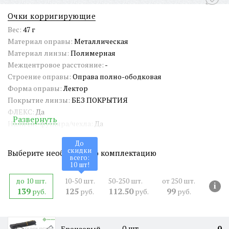
Очки корригирующие
Вес:
47 г
Материал оправы:
Металлическая
Материал линзы:
Полимерная
Межцентровое расстояние:
-
Строение оправы:
Оправа полно-ободковая
Форма оправы:
Лектор
Покрытие линзы:
БЕЗ ПОКРЫТИЯ
ФЛЕКС:
Да
Развернуть
Наличие футляра/чехла:
Да
Длина заушника:
130 мм
До
Ширина окуляра:
45 мм
скидки
Выберите необходимую комплектацию
всего:
Ширина оправы:
128 мм
10
шт!
Ширина переносицы:
20 мм
до 10 шт.
10-50 шт.
50-250 шт.
от 250 шт.
Страна происхождения:
Китай
i
139
125
112.50
99
руб.
руб.
руб.
руб.
Артикул:
RG8026
СЕРТИФИКАТ:
РОСС RU Д-CN.PA01.B.65461/21
Двойная перекладина:
Нет
0
шт.
0
Бронзовый