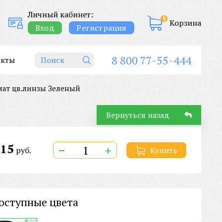
Личный кабинет:
0
Корзина
Вход
Регистрация
8 800 77-55-444
акты
мат цв.линзы Зеленый
Вернуться назад
15
−
+
руб.
Купить
оступные цвета