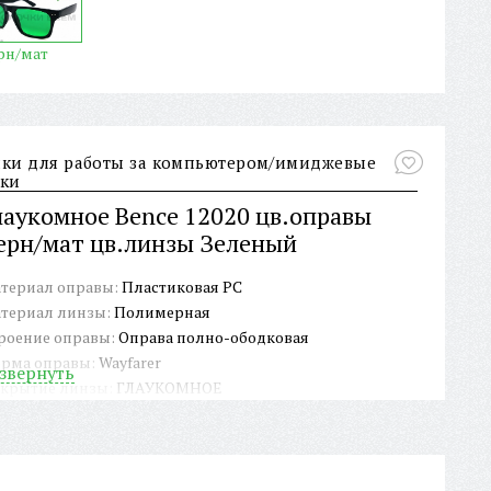
рн/мат
ки для работы за компьютером/имиджевые
ки
лаукомное Bence 12020 цв.оправы
ерн/мат цв.линзы Зеленый
териал оправы:
Пластиковая PC
териал линзы:
Полимерная
роение оправы:
Оправа полно-ободковая
рма оправы:
Wayfarer
звернуть
крытие линзы:
ГЛАУКОМНОЕ
ЕКС:
Нет
личие футляра/чехла:
Нет
ина заушника:
139 мм
рина окуляра:
51 мм