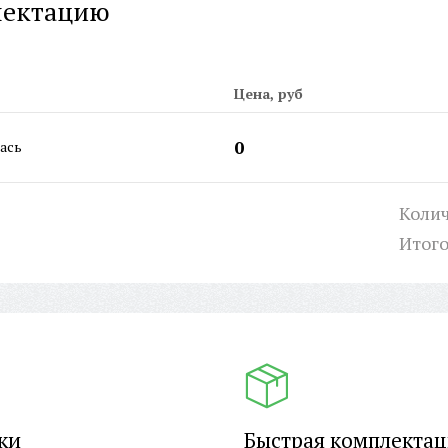
лектацию
Ши
Ар
Дв
Шт
Цена, руб
0
ась
Колич
Итог
ки
Быстрая комплекта