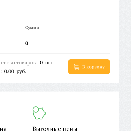
рина переносицы:
21 мм
тикул:
12020
ойная перекладина:
Нет
рихКод EAN-13:
2000000278483
Сумма
0
ество товаров:
0
шт.
В корзину
о:
0.00
руб.
ция
Выгодные цены