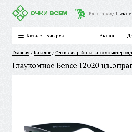
Ваш город:
Нижни
Каталог товаров
Акции
Д
Очки для работы за компьютером/имиджевые очки
Главная
Каталог
Очки для работы за компьютером
Глаукомное Bence 12020 цв.опр