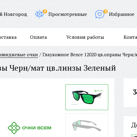
0
0
й Новгород
Просмотренные
Избранное
оставка
Оплата
Условия работы
Конт
/имиджевые очки
Глаукомное Bence 12020 цв.оправы Черн/
авы Черн/мат цв.линзы Зеленый
3
Д