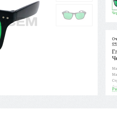
Че
Оч
оч
Г
Ч
Ма
Ма
Ст
Фо
Ра
По
ФЛ
На
Дл
Ши