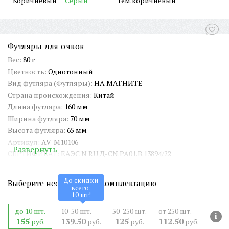
Коричневый
Серый
Тём.коричневый
Футляры для очков
Вес:
80 г
Цветность:
Однотонный
Вид футляра (Футляры):
НА МАГНИТЕ
Страна происхождения:
Китай
Длина футляра:
160 мм
Ширина футляра:
70 мм
Высота футляра:
65 мм
Артикул:
AV-M10106
Развернуть
СЕРТИФИКАТ:
ЕАЭС N RU Д-CN.РА01.В.13894/22
ШтрихКод EAN-13:
4650317719988
До скидки
Выберите необходимую комплектацию
всего:
10
шт!
до 10 шт.
10-50 шт.
50-250 шт.
от 250 шт.
i
155
139.50
125
112.50
руб.
руб.
руб.
руб.