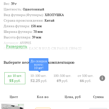
Вес:
39 г
Цветность:
Однотонный
Вид футляра (Футляры):
ХЛОПУШКА
Страна происхождения:
Китай
Длина футляра:
158 мм
Ширина футляра:
70 мм
Высота футляра:
39 мм
Артикул:
AV0915
Развернуть
СЕРТИФИКАТ:
ЕАЭС N RU Д-CN.РА01.В.13894/22
ШтрихКод EAN-13:
4650317720526
До скидки
Выберите необходимую комплектацию
всего:
10
шт!
до 10 шт.
10-100 шт.
100-500 шт.
от 500 шт.
i
55
52.25
49
46
руб.
руб.
руб.
руб.
Цвет
Кол-во
Цена, руб
Сумма