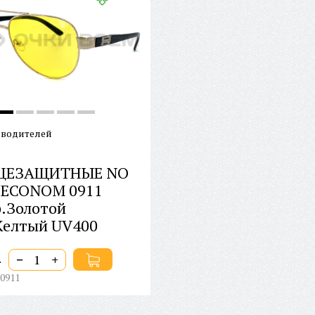
 водителей
ЦЕЗАЩИТНЫЕ NO
 ECONOM 0911
р.Золотой
Желтый UV400
−
+
.
0911