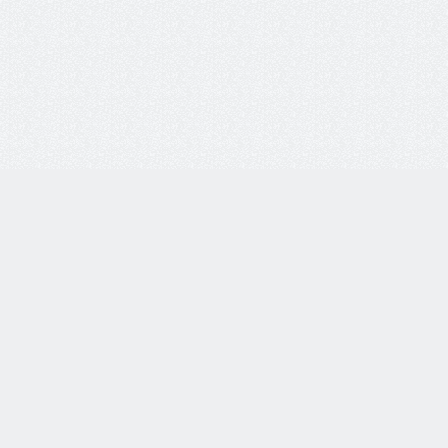
i-vsem.ru
Каталог товаров
Очки корригирующие
етях:
Очки солнцезащитные
Оправы для очков
Линзы для очков
Футляры для очков
тзывы о нас:
Аксессуары для очков
Очки для работы за