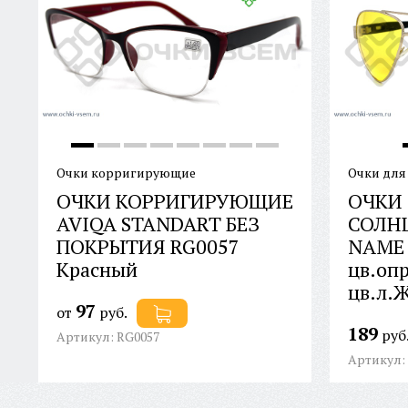
Очки корригирующие
Очки для
ОЧКИ КОРРИГИРУЮЩИЕ
ОЧКИ
AVIQA STANDART БЕЗ
СОЛН
ПОКРЫТИЯ RG0057
NAME
Красный
цв.оп
цв.л.
97
от
руб.
189
руб
Артикул: RG0057
Артикул: 