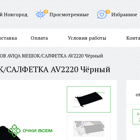
0
0
й Новгород
Просмотренные
Избранное
оставка
Оплата
Условия работы
Конт
ОВ AVIQA МЕШОК/САЛФЕТКА AV2220 Чёрный
К/САЛФЕТКА AV2220 Чёрный
о
д