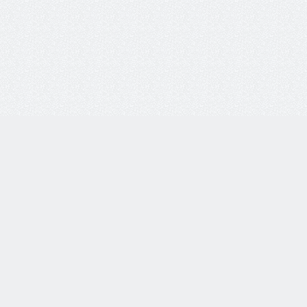
info@ochk
Мы в соц. с
8 800 77-55-444
Бесплатная линия по всей
России. Звонки принимаются
с 9:00 до 18:00 по МСК.
Оставить о