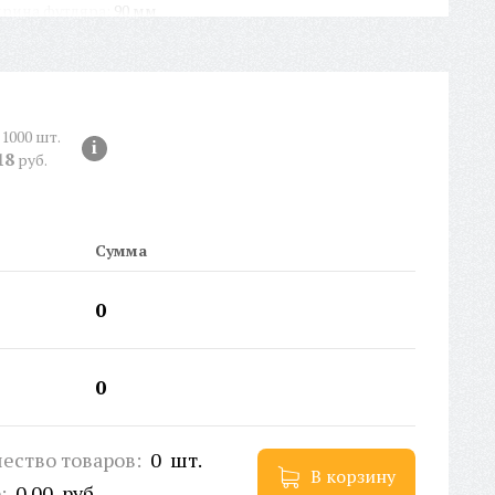
рина футляра:
90 мм
сота футляра:
-
тикул:
AV2220
РТИФИКАТ:
ЕАЭС N RU Д-CN.РА01.В.13894/22
рихКод EAN-13:
4650317720397
 1000 шт.
i
18
руб.
Сумма
0
0
ество товаров:
0
шт.
В корзину
о:
0.00
руб.