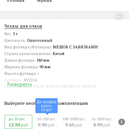
Розовый
Чёрный
Чехлы для очков
Вес:
5 г
Цветность:
Однотонный
Вид футляра (Футляры):
МЕШОК С ЗАВЯЗКАМИ
Страна происхождения:
Китай
Длина футляра:
180 мм
Ширина футляра:
90 мм
Высота футляра:
-
Артикул:
AV2214
Развернуть
СЕРТИФИКАТ:
ЕАЭС N RU Д-CN.РА01.В.13894/22
ШтрихКод EAN-13:
4680156946078
До скидки
Выберите необходимую комплектацию
всего:
10
шт!
до 10 шт.
10-100 шт.
100-1000 шт.
от 1000 шт.
i
12.50
9.90
9.40
8.90
руб.
руб.
руб.
руб.