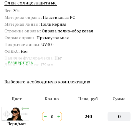
Очки солнцезащитные
Вес:
30 г
Материал оправы:
Пластиковая PC
Материал линзы:
Полимерная
Строение оправы:
Оправа полно-ободковая
Форма оправы:
Прямоугольная
Покрытие линзы:
UV400
ФЛЕКС:
Нет
Наличие футляра/чехла:
Нет
Развернуть
Длина заушника:
139 мм
Ширина окуляра:
57 мм
Ширина переносицы:
16 мм
Выберите необходимую комплектацию
Страна происхождения:
Китай
Артикул:
9006
Двойная перекладина:
Нет
Цвет
Кол-во
Цена, руб
Сумма
ШтрихКод EAN-13:
2000000408903
−
+
240
0
Черн/мат