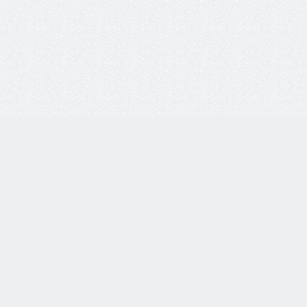
8 800 77-55-444
Бесплатная линия по всей России. Звонки принимаются
с 9:00 до 18:00 по МСК.
Telegram
WhatsApp
8-937-982-33-33
по тел.