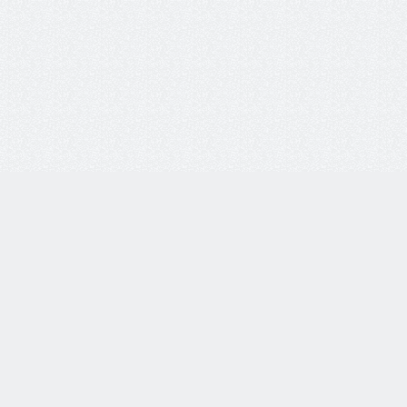
i-vsem.ru
Каталог товаров
Очки корригирующие
етях:
Очки солнцезащитные
Оправы для очков
Линзы для очков
Футляры для очков
тзывы о нас:
Аксессуары для очков