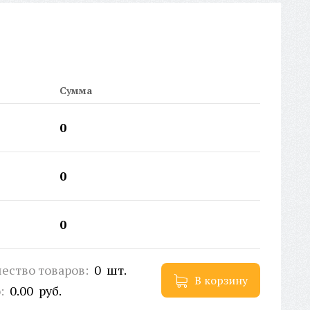
ина заушника:
136 мм
рина окуляра:
59 мм
рина переносицы:
17 мм
рана происхождения:
Китай
тикул:
9992
ойная перекладина:
Нет
Сумма
рихКод EAN-13:
2000000409122
0
0
0
ество товаров:
0
шт.
В корзину
о:
0.00
руб.