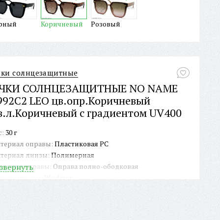
рный
Коричневый
Розовый
ки солнцезащитные
ЧКИ СОЛНЦЕЗАЩИТНЫЕ NO NAME
992C2 LEO цв.опр.Коричневый
в.л.Коричневый с градиентом UV400
с:
30 г
териал оправы:
Пластиковая PC
териал линзы:
Полимерная
роение оправы:
звернуть
Оправа полно-ободковая
рма оправы:
Wayfarer
крытие линзы:
UV400
ЕКС:
Нет
личие футляра/чехла:
Нет