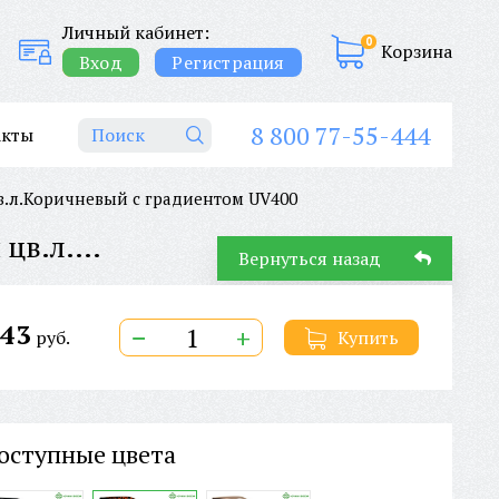
Личный кабинет:
0
Корзина
Вход
Регистрация
8 800 77-55-444
акты
л.Коричневый с градиентом UV400
ОЧКИ СОЛНЦЕЗАЩИТНЫЕ NO NAME 9992C2 LEO цв.опр.Коричневый цв.л.Коричневый с градиентом UV400
Вернуться назад
43
−
+
руб.
Купить
оступные цвета