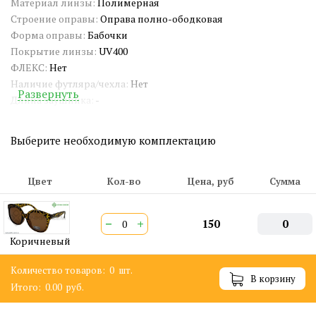
Материал линзы:
Полимерная
Строение оправы:
Оправа полно-ободковая
Форма оправы:
Бабочки
Покрытие линзы:
UV400
ФЛЕКС:
Нет
Наличие футляра/чехла:
Нет
Развернуть
Длина заушника:
-
Ширина окуляра:
-
Ширина переносицы:
-
Выберите необходимую комплектацию
Страна происхождения:
Китай
Артикул:
5059
Двойная перекладина:
Нет
Цвет
Кол-во
Цена, руб
Сумма
ШтрихКод EAN-13:
2000000410586
−
+
150
0
Коричневый
Количество товаров:
0
шт.
В корзину
Итого:
0.00
руб.