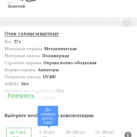
Золотой
Очки солнцезащитные
Вес:
37 г
Материал оправы:
Металлическая
Материал линзы:
Полимерная
Строение оправы:
Оправа полно-ободковая
Форма оправы:
Авиаторы
Покрытие линзы:
UV400
ФЛЕКС:
Нет
Наличие футляра/чехла:
Нет
Развернуть
Длина заушника:
141 мм
Ширина окуляра:
54 мм
До
Ширина оправы:
143 мм
скидки
Выберите необходимую комплектацию
всего:
Ширина переносицы:
20 мм
5
шт!
Страна происхождения:
Китай
до 5 шт.
5-20 шт.
20-100 шт.
от 100 шт.
Артикул:
SG-MP230109
i