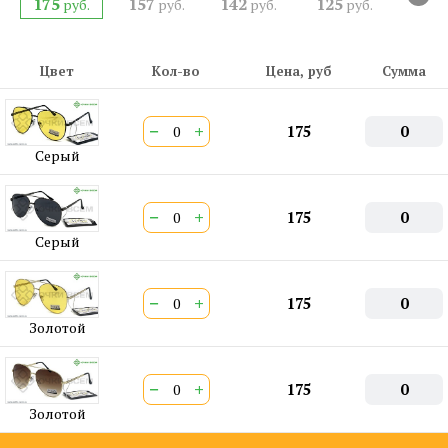
175
157
142
125
руб.
руб.
руб.
руб.
СЕРТИФИКАТ:
РОСС CN.АМ05.Н15839
Двойная перекладина:
Да
ШтрихКод EAN-13:
4650317713443
Цвет
Кол-во
Цена, руб
Сумма
−
+
175
0
Серый
−
+
175
0
Серый
−
+
175
0
Золотой
−
+
175
0
Золотой