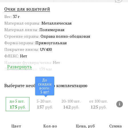
Очки для водителей
Вес:
37 г
Материал оправы:
Металлическая
Материал линзы:
Полимерная
Строение оправы:
Оправа полно-ободковая
Форма оправы:
Прямоугольная
Покрытие линзы:
UV400
ФЛЕКС:
Нет
Наличие футляра/чехла:
Нет
Развернуть
Длина заушника:
139 мм
Ширина окуляра:
53 мм
До
Ширина оправы:
145 мм
скидки
Выберите необходимую комплектацию
всего:
Ширина переносицы:
18 мм
5
шт!
Страна происхождения:
Китай
до 5 шт.
5-20 шт.
20-100 шт.
от 100 шт.
Артикул:
SG-MP230107
i
175
157
142
125
руб.
руб.
руб.
руб.
СЕРТИФИКАТ:
РОСС CN.АМ05.Н15839
Двойная перекладина:
Нет
ШтрихКод EAN-13:
4650317713528
Цвет
Кол-во
Цена, руб
Сумма